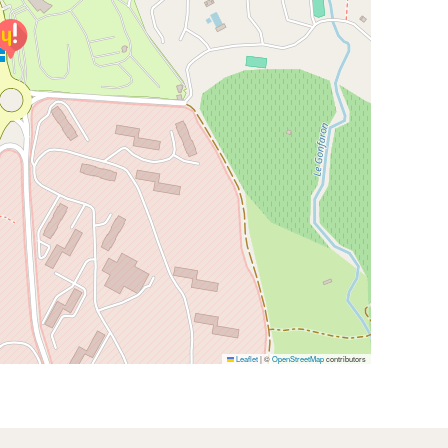
Leaflet
|
©
OpenStreetMap
contributors