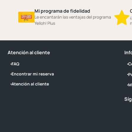
Mi programa de fidelidad
Le encantarán las ventajas del programa
¿
Yelloh! Plus
n
Atención al cliente
Inf
FAQ
C
Encontrar mi reserva
P
Atención al cliente
M
Síg