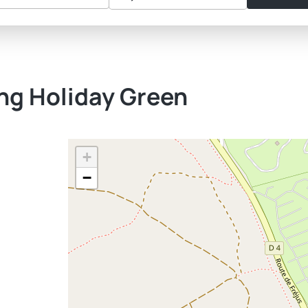
ng Holiday Green
+
−