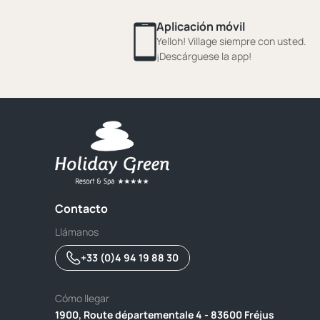
Aplicación móvil
Yelloh! Village siempre con usted.
¡Descárguese la app!
Contacto
Llámanos
+33 (0)4 94 19 88 30
Cómo llegar
1900, Route départementale 4 - 83600 Fréjus