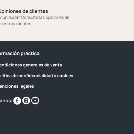
Opiniones de clientes
Aún duda? Consulte las opiniones de
uestros clientes
ormación práctica
ondiciones generales de venta
olítica de confidencialidad y cookies
enciones legales
Encuéntranos
Encuéntranos
Encuéntranos
anos:
en
en
en