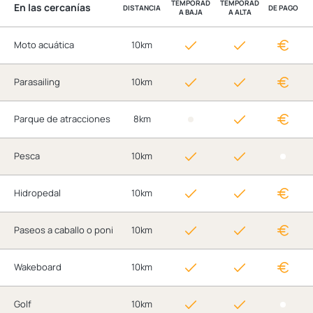
TEMPORAD
TEMPORAD
En las cercanías
DISTANCIA
DE PAGO
A BAJA
A ALTA
Moto acuática
10km
Parasailing
10km
Parque de atracciones
8km
Pesca
10km
Hidropedal
10km
Paseos a caballo o poni
10km
Wakeboard
10km
Golf
10km