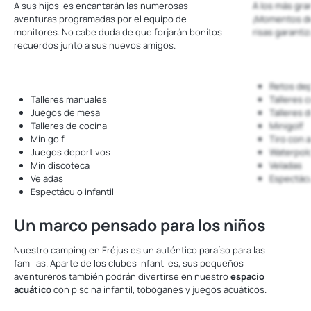
A sus hijos les encantarán las numerosas
A los más gra
aventuras programadas por el equipo de
¡Momentos de
monitores. No cabe duda de que forjarán bonitos
risas garanti
recuerdos junto a sus nuevos amigos.
Retos dep
Talleres manuales
Talleres c
Juegos de mesa
Talleres 
Talleres de cocina
Minigolf
Minigolf
Tiro con 
Juegos deportivos
Waterpol
Minidiscoteca
Veladas
Veladas
Espectácul
Espectáculo infantil
Un marco pensado para los niños
Nuestro camping en Fréjus es un auténtico paraíso para las
familias. Aparte de los clubes infantiles, sus pequeños
aventureros también podrán divertirse en nuestro
espacio
acuático
con piscina infantil, toboganes y juegos acuáticos.