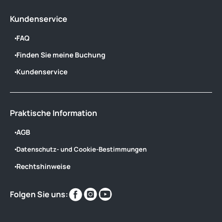
Kundenservice
FAQ
Finden Sie meine Buchung
Kundenservice
Praktische Information
AGB
Datenschutz- und Cookie-Bestimmungen
Rechtshinweise
Finden
Finden
Finden
Folgen Sie uns:
Sie
Sie
Sie
uns
uns
uns